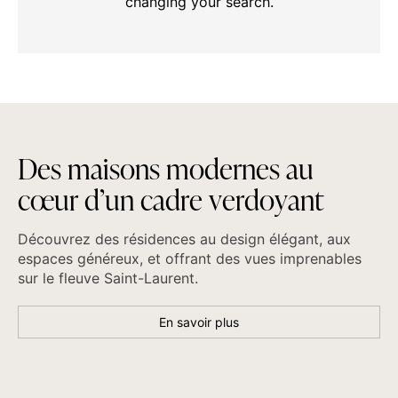
changing your search.
D
e
s
m
a
i
s
o
n
s
m
o
d
e
r
n
e
s
a
u
c
œ
u
r
d
’
u
n
c
a
d
r
e
v
e
r
d
o
y
a
n
t
Découvrez des résidences au design élégant, aux
espaces généreux, et offrant des vues imprenables
sur le fleuve Saint-Laurent.
En savoir plus