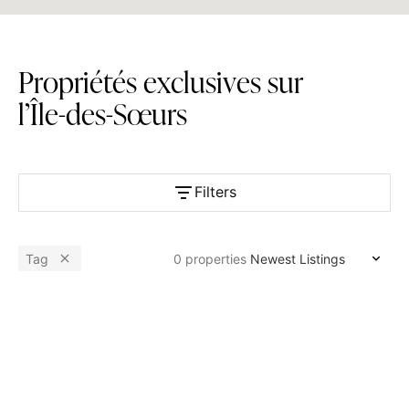
P
r
o
p
r
i
é
t
é
s
e
x
c
l
u
s
i
v
e
s
s
u
r
l
’
Î
l
e
-
d
e
s
-
S
œ
u
r
s
Filters
Available
Tag
0
properties
Bedrooms
Bathrooms