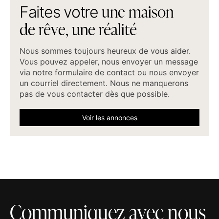
u
n
e
m
a
i
s
o
n
F
a
i
t
e
s
v
o
t
r
e
d
e
r
ê
v
e
,
u
n
e
r
é
a
l
i
t
é
Nous sommes toujours heureux de vous aider.
Vous pouvez appeler, nous envoyer un message
via notre formulaire de contact ou nous envoyer
un courriel directement. Nous ne manquerons
pas de vous contacter dès que possible.
Voir les annonces
Communiquez avec nous