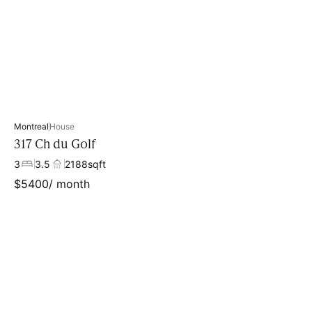
Property type
Montreal
House
317 Ch du Golf
3
3.5
2188
sqft
$
5400
/ month