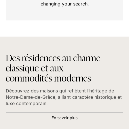
changing your search.
D
e
s
r
é
s
i
d
e
n
c
e
s
a
u
c
h
a
r
m
e
c
l
a
s
s
i
q
u
e
e
t
a
u
x
c
o
m
m
o
d
i
t
é
s
m
o
d
e
r
n
e
s
Découvrez des maisons qui reflètent l’héritage de
Notre-Dame-de-Grâce, alliant caractère historique et
luxe contemporain.
En savoir plus