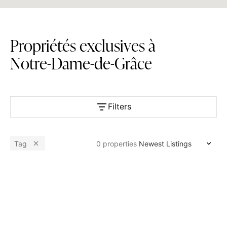
P
r
o
p
r
i
é
t
é
s
e
x
c
l
u
s
i
v
e
s
à
N
o
t
r
e
-
D
a
m
e
-
d
e
-
G
r
â
c
e
Filters
Available
Tag
0
properties
Bedrooms
Bathrooms