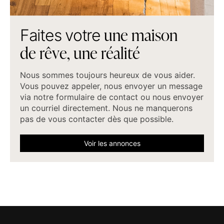
u
n
e
m
a
i
s
o
n
F
a
i
t
e
s
v
o
t
r
e
d
e
r
ê
v
e
,
u
n
e
r
é
a
l
i
t
é
Nous sommes toujours heureux de vous aider.
Vous pouvez appeler, nous envoyer un message
via notre formulaire de contact ou nous envoyer
un courriel directement. Nous ne manquerons
pas de vous contacter dès que possible.
Voir les annonces