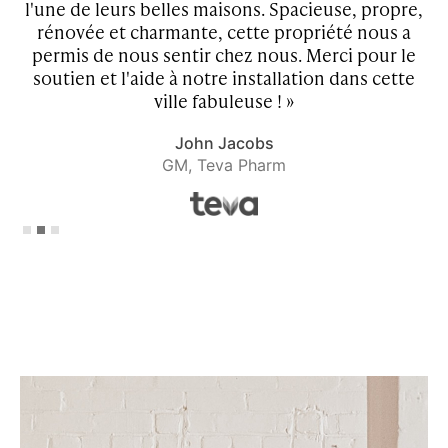
d
l'une de leurs belles maisons. Spacieuse, propre,
rénovée et charmante, cette propriété nous a
se
permis de nous sentir chez nous. Merci pour le
t
soutien et l'aide à notre installation dans cette
ville fabuleuse ! »
John Jacobs
GM, Teva Pharm
Slide 2 of 3.