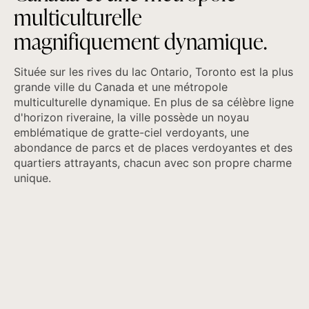
m
u
l
t
i
c
u
l
t
u
r
e
l
l
e
m
a
g
n
i
f
i
q
u
e
m
e
n
t
d
y
n
a
m
i
q
u
e
.
Située sur les rives du lac Ontario, Toronto est la plus
grande ville du Canada et une métropole
multiculturelle dynamique. En plus de sa célèbre ligne
d'horizon riveraine, la ville possède un noyau
emblématique de gratte-ciel verdoyants, une
abondance de parcs et de places verdoyantes et des
quartiers attrayants, chacun avec son propre charme
unique.