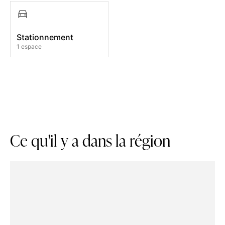
Stationnement
1 espace
C
e
q
u
'
i
l
y
a
d
a
n
s
l
a
r
é
g
i
o
n