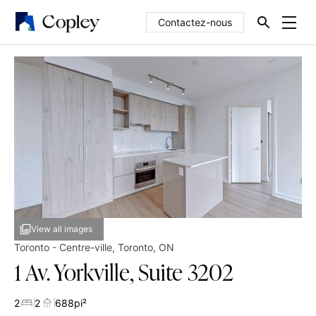
Contactez-nous
View all images
Toronto - Centre-ville
,
Toronto
,
ON
1 Av. Yorkville, Suite 3202
2
2
688
pi²