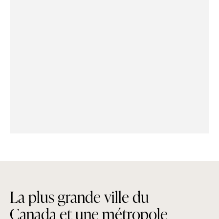
L
a
p
l
u
s
g
r
a
n
d
e
v
i
l
l
e
d
u
C
a
n
a
d
a
e
t
u
n
e
m
é
t
r
o
p
o
l
e