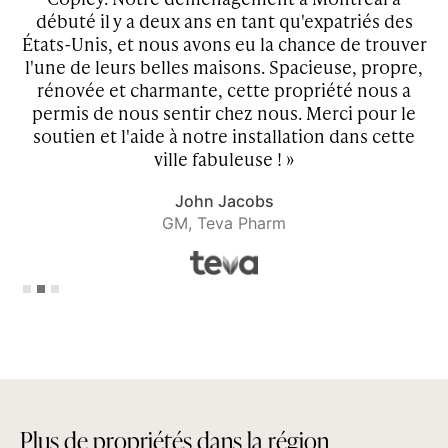
s
débuté il y a deux ans en tant qu'expatriés des
ley
États-Unis, et nous avons eu la chance de trouver
d
l'une de leurs belles maisons. Spacieuse, propre,
rénovée et charmante, cette propriété nous a
se
permis de nous sentir chez nous. Merci pour le
t
soutien et l'aide à notre installation dans cette
ville fabuleuse ! »
John Jacobs
GM, Teva Pharm
Slide 2 of 3.
P
l
u
s
d
e
p
r
o
p
r
i
é
t
é
s
d
a
n
s
l
a
r
é
g
i
o
n