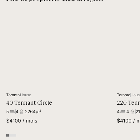
Toronto
House
Toronto
Hous
40 Tennant Circle
220 Tenn
5
4
2264
pi²
4
4
2
$
4100
/ mois
$
4100
/ m