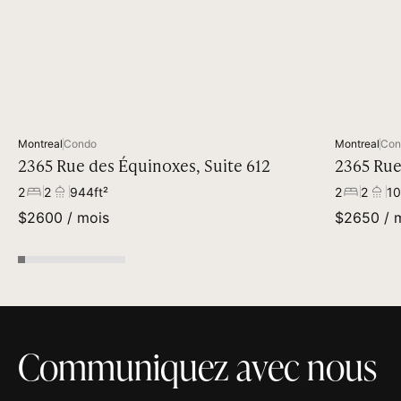
Available
Montreal
Condo
Montreal
Con
2365 Rue des Équinoxes, Suite 612
2365 Rue
2
2
944
ft²
2
2
10
$
2600
/ mois
$
2650
/ 
Communiquez avec nous