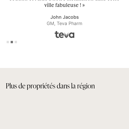
ville fabuleuse ! »
John Jacobs
GM, Teva Pharm
Slide 2 of 3.
P
l
u
s
d
e
p
r
o
p
r
i
é
t
é
s
d
a
n
s
l
a
r
é
g
i
o
n