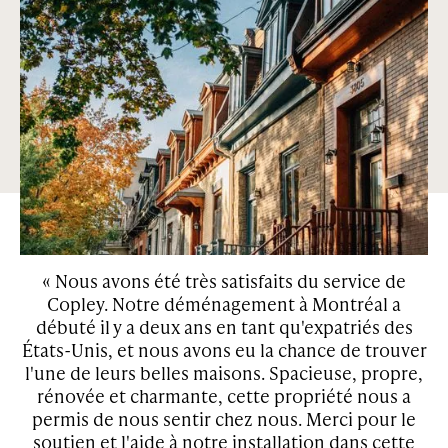
Une longue et belle histoire
Condos et maisons situés au centre des quartiers les plus
recherchés de Montréal et de Toronto. Nos propriétés sont
entourées d'espaces verts et bon nombre d'entre elles ont
des caractéristiques telles que des jardins privés, des patios
et des cours.
ey
« Nous avons été très satisfaits du service de
x,
Copley. Notre déménagement à Montréal a
d
s
débuté il y a deux ans en tant qu'expatriés des
ley
États-Unis, et nous avons eu la chance de trouver
d
l'une de leurs belles maisons. Spacieuse, propre,
rénovée et charmante, cette propriété nous a
se
permis de nous sentir chez nous. Merci pour le
t
soutien et l'aide à notre installation dans cette