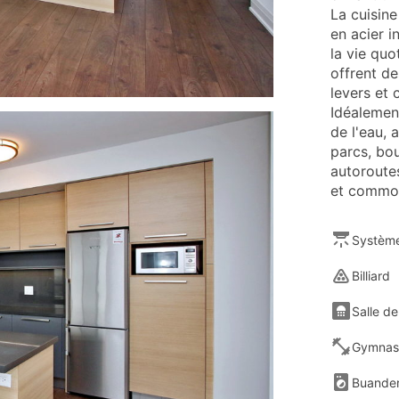
La cuisin
en acier 
la vie quo
offrent de
levers et c
Idéalemen
de l'eau, 
parcs, bo
autoroutes
et commod
Système
Billiard
Salle de
Gymnas
Buander