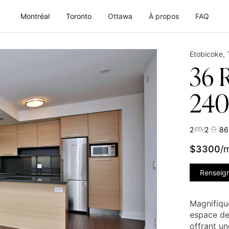
Montréal
Toronto
Ottawa
À propos
FAQ
Etobicoke
,
36 
240
2
2
86
$
3300
/
Renseig
Magnifique
espace de
offrant un