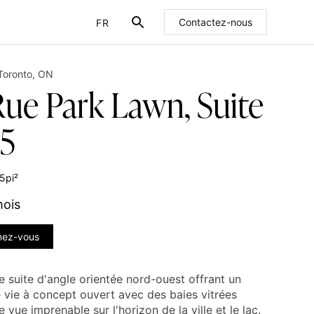
FR
Contactez-nous
EN
Toronto
,
ON
Rue Park Lawn, Suite
5
5
pi²
mois
nez-vous
 suite d'angle orientée nord-ouest offrant un
 vie à concept ouvert avec des baies vitrées
e vue imprenable sur l'horizon de la ville et le lac.