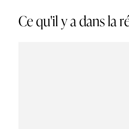
C
e
q
u
'
i
l
y
a
d
a
n
s
l
a
r