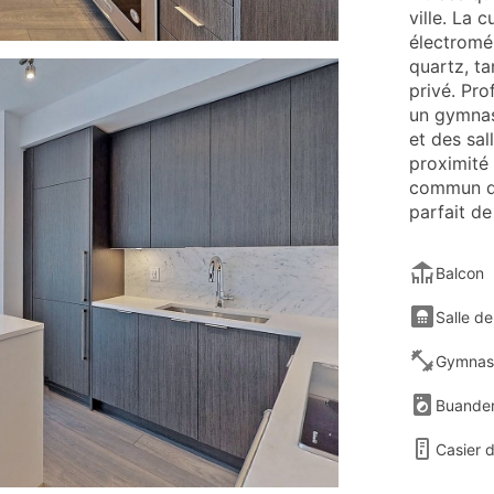
ville. La 
électromé
quartz, ta
privé. Pr
un gymnase
et des sal
proximité
commun de
parfait d
Balcon
Salle de
Gymnas
Buander
Casier 