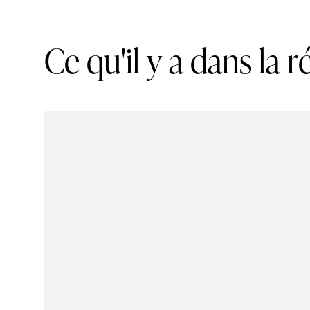
C
e
q
u
'
i
l
y
a
d
a
n
s
l
a
r