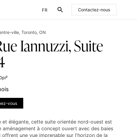
FR
Contactez-nous
EN
ntre-ville
,
Toronto
,
ON
ue Iannuzzi, Suite
4
0
pi²
mois
nez-vous
e et élégante, cette suite orientée nord-ouest est
n aménagement à concept ouvert avec des baies
i offrent une vue imprenable sur l'horizon de la