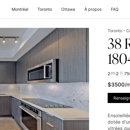
Montréal
Toronto
Ottawa
À propos
FAQ
Toronto - Ce
38 R
180
2
2
75
$
3500
/
Renseig
Ensoleillé
dotée d'u
vitrées qu