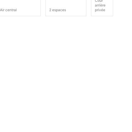
Cour
arrière
Air central
2 espaces
privée