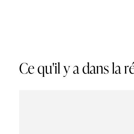
C
e
q
u
'
i
l
y
a
d
a
n
s
l
a
r