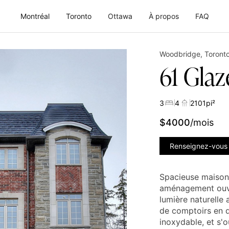
Montréal
Toronto
Ottawa
À propos
FAQ
Woodbridge
,
Toront
61 Glaz
3
4
2101
pi²
$
4000
/mois
Renseignez-vous
Spacieuse maison 
aménagement ouver
lumière naturelle
de comptoirs en q
inoxydable, et s'