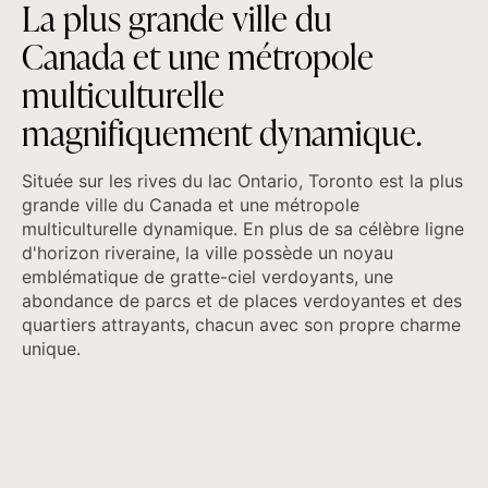
L
a
p
l
u
s
g
r
a
n
d
e
v
i
l
l
e
d
u
C
a
n
a
d
a
e
t
u
n
e
m
é
t
r
o
p
o
l
e
m
u
l
t
i
c
u
l
t
u
r
e
l
l
e
m
a
g
n
i
f
i
q
u
e
m
e
n
t
d
y
n
a
m
i
q
u
e
.
Située sur les rives du lac Ontario, Toronto est la plus
grande ville du Canada et une métropole
multiculturelle dynamique. En plus de sa célèbre ligne
d'horizon riveraine, la ville possède un noyau
emblématique de gratte-ciel verdoyants, une
abondance de parcs et de places verdoyantes et des
quartiers attrayants, chacun avec son propre charme
unique.