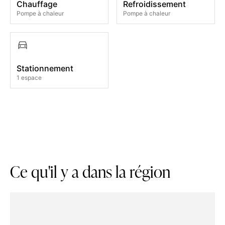
Chauffage
Refroidissement
Pompe à chaleur
Pompe à chaleur
Stationnement
1 espace
C
e
q
u
'
i
l
y
a
d
a
n
s
l
a
r
é
g
i
o
n