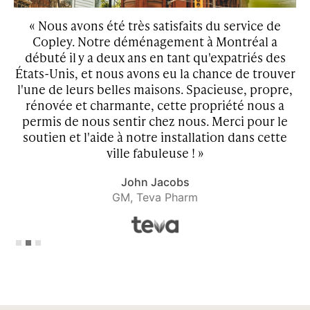
ey
« Nous avons été très satisfaits du service de
x,
Copley. Notre déménagement à Montréal a
d
s
débuté il y a deux ans en tant qu'expatriés des
ley
États-Unis, et nous avons eu la chance de trouver
d
l'une de leurs belles maisons. Spacieuse, propre,
rénovée et charmante, cette propriété nous a
se
permis de nous sentir chez nous. Merci pour le
t
soutien et l'aide à notre installation dans cette
ville fabuleuse ! »
John Jacobs
GM, Teva Pharm
Slide 2 of 3.