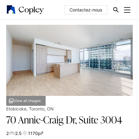
Contactez-nous
View all images
Etobicoke
,
Toronto
,
ON
70 Annie-Craig Dr, Suite 3004
2
2.5
1170
pi²